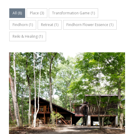
All
(
8
)
Place
(
3
)
Transformation Game
(
1
)
Findhorn
(
1
)
Retreat
(
1
)
Findhorn Flower Essence
(
1
)
Reiki & Healing
(
1
)
MORE