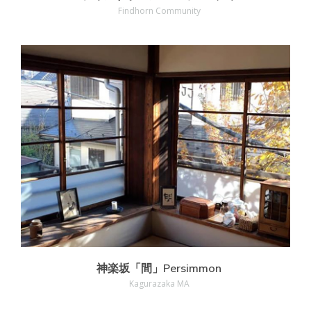
Findhorn Community
MORE
神楽坂「間」Persimmon
Kagurazaka MA