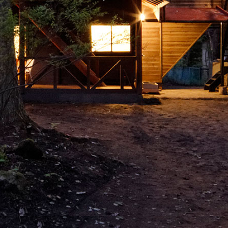
E
A
E
N