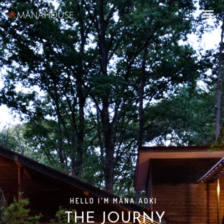
R
Y
HELLO I'M MANA AOKI
A
E
K
M
P
C