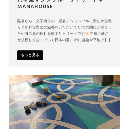
れを癒すシンプル・リトリート＠
MANAHOUSE
酷暑から、文字通りの「避暑」へ シンプルに安らかな眠
りと新鮮な野菜の滋養をいただいて いつの間にか溜まっ
た心身の夏の疲れを癒すリトリートです
年毎に暑さ
が規模しくなっていく日本の夏。 特に都会や平地で […]
もっと見る